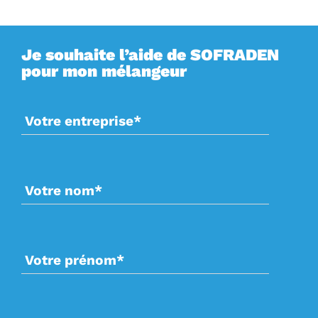
Je souhaite l’aide de SOFRADEN
Do
Do
Do
pour mon mélangeur
mé
mé
mé
1-
2-
4-
Ét
Ar
Vo
de
Us
L
T
Ét
Le
l’