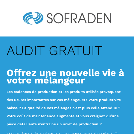
AUDIT GRATUIT
Offrez une nouvelle vie à
votre mélangeur
Les cadences de production et les produits utilisés provoquent
des usures importantes sur vos mélangeurs !
Votre productivité
baisse ? La qualité de vos mélanges n’est plus celle attendue ?
Votre coût de maintenance augmente et vous craignez qu’une
pièce défaillante n’entraîne un arrêt de production ?