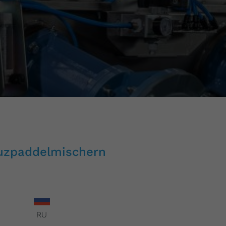
euzpaddelmischern
RU