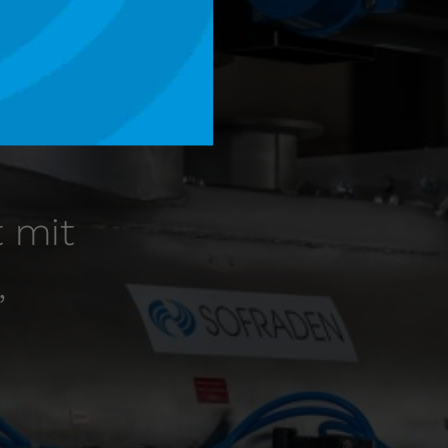
t mit
,