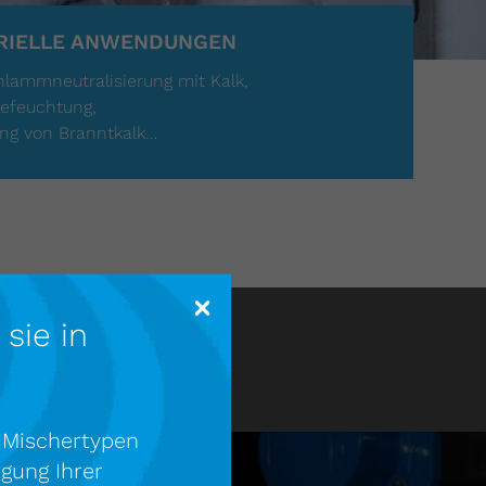
RIELLE ANWENDUNGEN
hlammneutralisierung mit Kalk,
efeuchtung,
ng von Branntkalk…
sie in
 Mischertypen
igung Ihrer