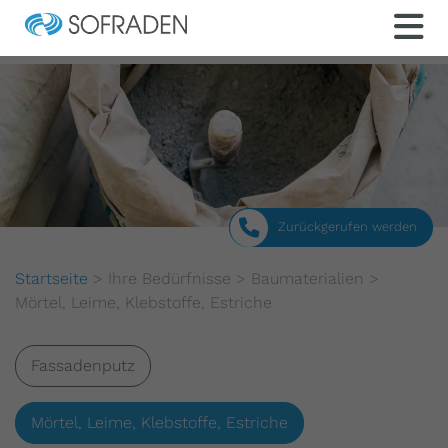
Zurückgerufen werden
Startseite
>
Ihre Bedürfnisse
>
Baumaterialien
>
Mörtel, Leime, Klebstoffe, Estriche
Fassadenputz
Mörtel, Leime, Klebstoffe, Estriche