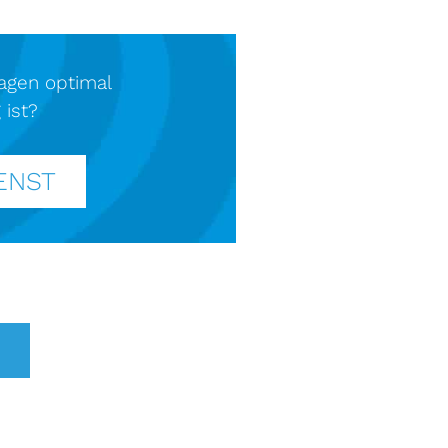
lagen optimal
 ist?
ENST