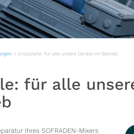
tungen
>
Ersatzteile: für alle unsere Geräte im Betrieb
le: für alle unse
eb
eparatur Ihres SOFRADEN-Mixers