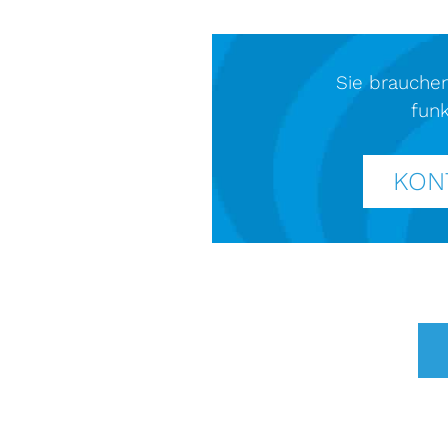
Sie brauchen
funk
KON