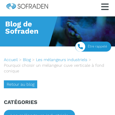
Blog de
Sofraden
Être rappelé
Accueil
>
Blog
>
Les mélangeurs industriels
>
Pourquoi choisir un mélangeur cuve verticale à fond
conique
Retour au blog
CATÉGORIES