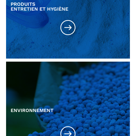
PRODUITS
ENTRETIEN ET HYGIÈNE
Lessive et tablettes
Produits d'hygiène & soins
Produits solaires
Produits de maquillage
Produits de coiffage
ENVIRONNEMENT
Environnement
Mine