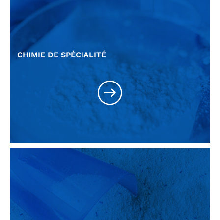
CHIMIE DE SPÉCIALITÉ
Polymères et silicones
Peintures et vernis
Lubrifiants
Adhésifs
Explosifs
Produits phytosanitaires
Raffinage
Poudres métallique
Matériaux de friction